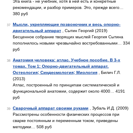
Эта книга - не учебник, хотя в ней есть и конкретные
рекомендации, и разбор примеров. Это, прежде всего…
380 руб
Мысли, укрепляющие позвоночник и весь опорно-
37
двигательный аппарат
, Сытин Георгий (2019)
Бесценное собрание творящих мыслей Георгия Сытина
пополнилось новыми чрезвычайно востребованными… 334
руб
Анатомия человека: атлас. Учебное пособие. В 3-х
38
томах. Том 1: Опорно-двигательный аппарат.
Остеология; Синдесмология; Миология
, Билич Г.Л.
(2013)
Атлас, построенный по принципам систематической и
функциональной анатомии, содержит около 4000… 4191
руб
Сварочный аппарат своими руками
, Зубаль И.Д. (2009)
39
Рассмотрены особенности физических процессов при
сварке постоянным и переменным током, приведены
методики… 508 руб