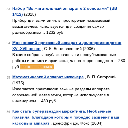
Набор "Выжигательный аппарат с 2 основами" (ВВ
33
1412)
(2018)
Прибор для выжигания, в просторечии называемый
выжигателем, используется для создания самых
разнообразных… 1232 руб
Московский приказный аппарат и делопроизводство
34
XVI-XVII веков
, С. К. Богоявленский (2006)
В книге собраны опубликованные и неопубликованные
работы историка и архивиста, члена-корреспондента… 280
руб
электронная книга
Математический аппарат инженера
, В. П. Сигорский
35
(1975)
Излагаются практически важные разделы аппарата
современной математики, которые используются в
инженерном… 480 руб
Как стать суперзвездой маркетинга. Необычные
36
правила, благодаря которым победно зазвенит ваш
кассовый аппарат
, Джеффри Дж. Фокс (2004)