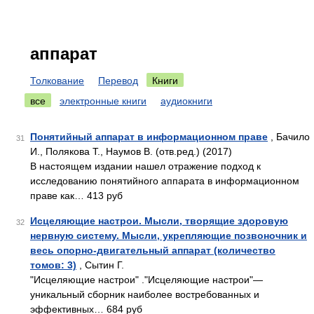
аппарат
Толкование
Перевод
Книги
все
электронные книги
аудиокниги
Понятийный аппарат в информационном праве
, Бачило
31
И., Полякова Т., Наумов В. (отв.ред.) (2017)
В настоящем издании нашел отражение подход к
исследованию понятийного аппарата в информационном
праве как… 413 руб
Исцеляющие настрои. Мысли, творящие здоровую
32
нервную систему. Мысли, укрепляющие позвоночник и
весь опорно-двигательный аппарат (количество
томов: 3)
, Сытин Г.
"Исцеляющие настрои" ."Исцеляющие настрои"—
уникальный сборник наиболее востребованных и
эффективных… 684 руб