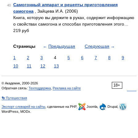
Самогонный аппарат и рецепты приготовления
40
самогона
, Зайцева И.А. (2006)
Книга, которую вы держите в руках, содержит информацию
о свойствах самогона и способах приготовления этого…
219 руб
Страницы
←
Предыдущая
Следующая
→
1
2
3
4
5
6
7
8
9
10
11
12
13
© Академик, 2000-2026
18+
Обратная связь:
Техподдержка
,
Реклама на сайте
👣 Путешествия
Экспорт словарей на сайты
, сделанные на PHP,
Joomla,
Drupal,
WordPress, MODx.